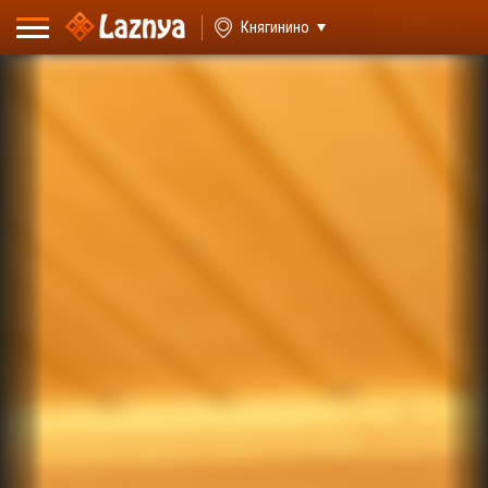
ВХОД
Княгинино