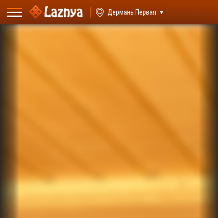
ВХОД
Дермань Первая