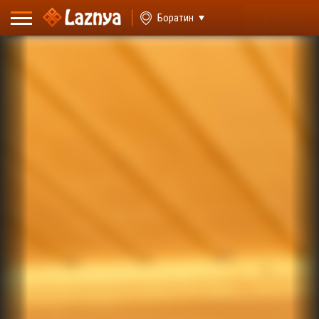
ВХОД
Боратин