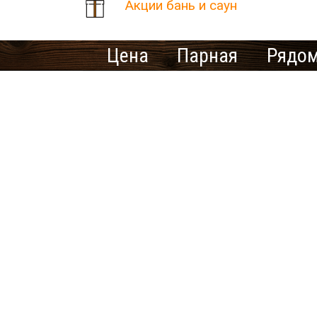
Акции бань и саун
Цена
Парная
Рядом
Количество найденных рез
В населенном пункте Кози
Ищете ме
У нас нет предложений 
выбрать другой город.