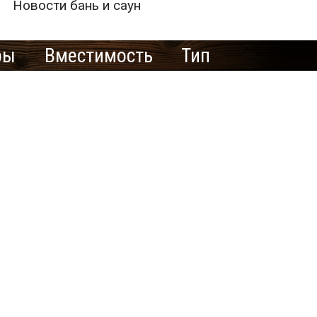
Новости бань и саун
ры
Вместимость
Тип
е рекламировать
ю баню/сауну
здесь?