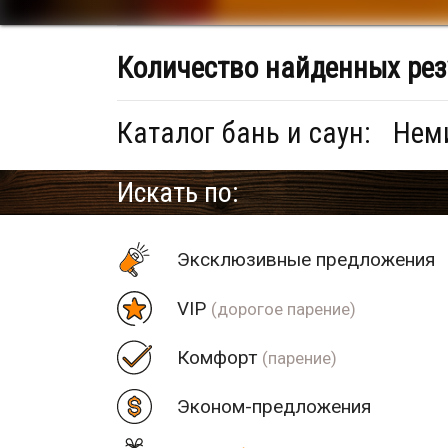
Количество найденных рез
Каталог бань и саун:
Неми
Искать по:
Эксклюзивные предложения
VIP
(дорогое парение)
Комфорт
(парение)
Эконом-предложения