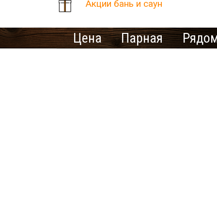
Акции бань и саун
Цена
Парная
Рядом
Количество найденных рез
В населенном пункте Неми
Ищете ме
У нас нет предложений 
выбрать другой город.