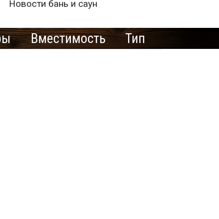
Новости бань и саун
ры
Вместимость
Тип
е рекламировать
ю баню/сауну
здесь?