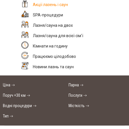
Акції лазень і саун
SPA-процедури
Лазня/сауна на двох
Лазня/сауна для всієї сім'ї
Кімнати на годину
Працюємо цілодобово
Новини лазнь та саун
Ціна
Парна
Поруч +30 км
Послуги
Водні процедури
Місткість
Тип