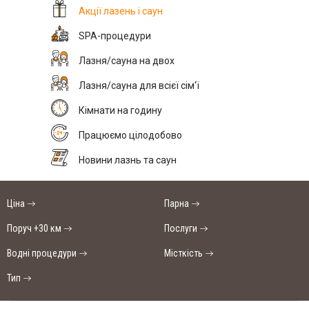
Акції лазень і саун
SPA-процедури
Лазня/сауна на двох
Лазня/сауна для всієї сім'ї
Кімнати на годину
Працюємо цілодобово
Новини лазнь та саун
Ціна
Парна
Поруч +30 км
Послуги
Водні процедури
Місткість
Тип