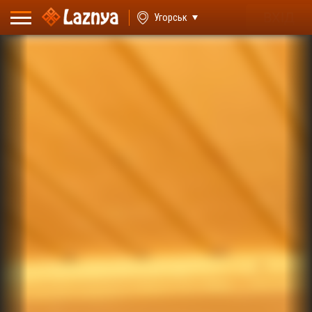
ВХІД
Угорськ