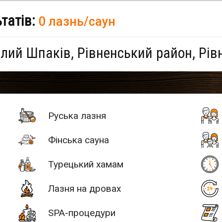
ьтатів:
0 лазнь/саун
лий Шпаків, Рівненський район, Рів
Руська лазня
Фінська сауна
Турецький хамам
Лазня на дровах
SPA-процедури