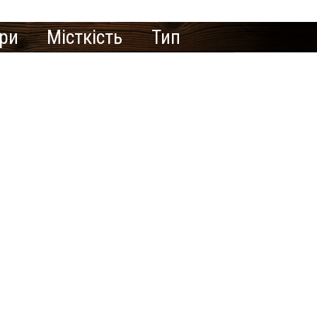
ури
Місткість
Тип
те рекламувати
азню/сауну тут?
ення Сайту-візитки
знесу зареєструйтеся на