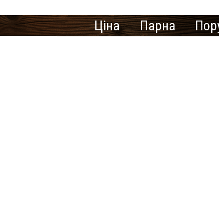
Ціна
Парна
Пор
Кількість знайдених резул
В населеному пункті Мали
Шукаєте міс
У нас немає пропозицій 
інше місто.