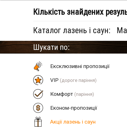
Кількість знайдених резул
Каталог лазень і саун:
Ма
Шукати по:
Eксклюзивні пропозиції
VIP
(дороге паріння)
Комфорт
(паріння)
Економ-пропозиції
Акції лазень і саун