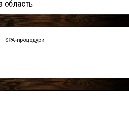
а область
SPA-процедури