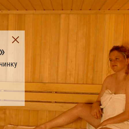
»
очинку