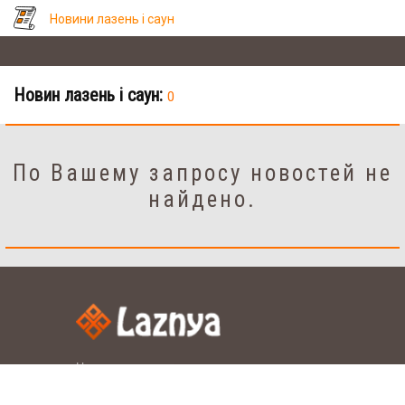
Новини лазень і саун
Новин лазень і саун:
0
По Вашему запросу новостей не
найдено.
Налаштування
рус.
укр.
Мова