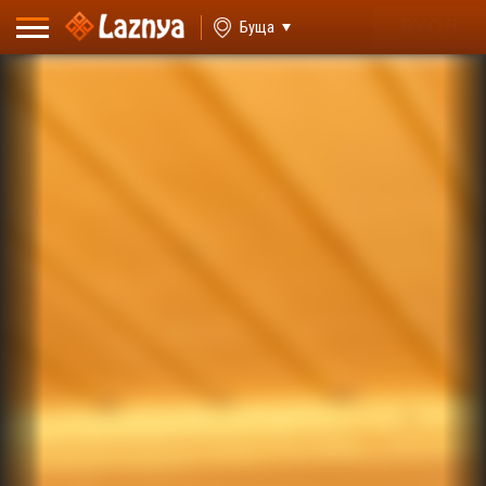
ВХОД
Буща