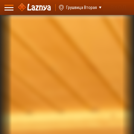
ВХОД
Грушвица Вторая