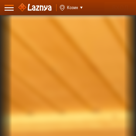
ВХОД
Козин